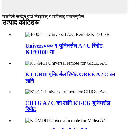
तपाईंको सन्देश यहाँ लेख्नुहोस् र हामीलाई पठाउनुहोस्
उत्पाद कोटिहरू
Univers००० १ युनिभर्सल A / C रिमोट
KT9018E मा
KT-GRII यूनिवर्सल रिमोट GREE A / C का
लागि
CHTG A / C का लागि KT-CG युनिभर्सल
रिमोट