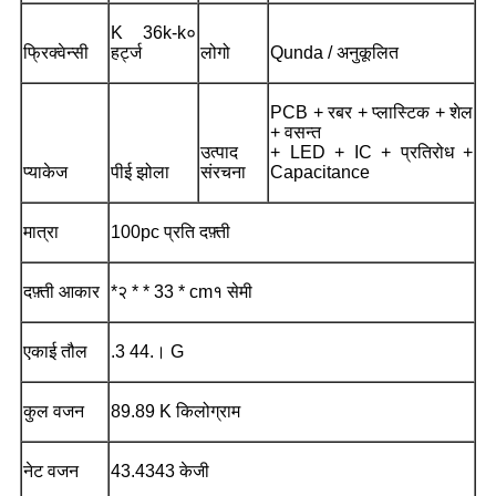
K 36k-k०
फ्रिक्वेन्सी
हर्ट्ज
लोगो
Qunda / अनुकूलित
PCB + रबर + प्लास्टिक + शेल
+ वसन्त
उत्पाद
+ LED + IC + प्रतिरोध +
प्याकेज
पीई झोला
संरचना
Capacitance
मात्रा
100pc प्रति दफ़्ती
दफ़्ती आकार
*२ * * 33 * cm१ सेमी
एकाई तौल
.3 44.। G
कुल वजन
89.89 K किलोग्राम
नेट वजन
43.4343 केजी