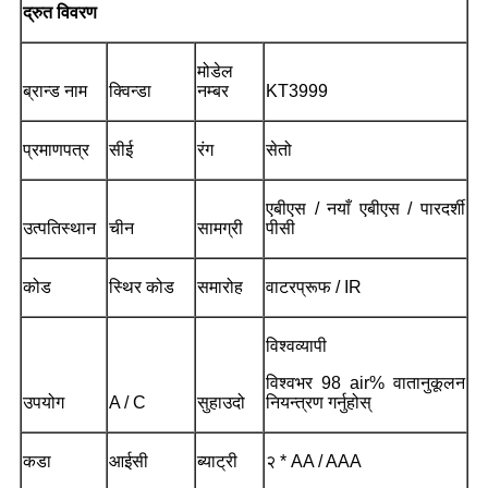
द्रुत विवरण
मोडेल
ब्रान्ड नाम
क्विन्डा
नम्बर
KT3999
प्रमाणपत्र
सीई
रंग
सेतो
एबीएस / नयाँ एबीएस / पारदर्शी
उत्पतिस्थान
चीन
सामग्री
पीसी
कोड
स्थिर कोड
समारोह
वाटरप्रूफ / IR
विश्वव्यापी
विश्वभर 98 air% वातानुकूलन
उपयोग
A / C
सुहाउदो
नियन्त्रण गर्नुहोस्
कडा
आईसी
ब्याट्री
२ * AA / AAA