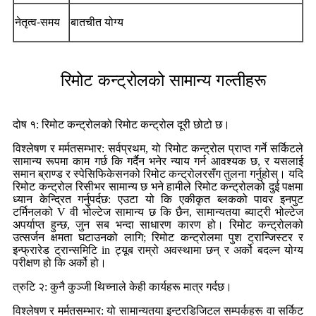
नेतृत्व-समय
बातचीत योग्य
रिमोट कन्ट्रोलको सामान्य गल्तीहरू
दोष १: रिमोट कन्ट्रोलको रिमोट कन्ट्रोल दूरी छोटो छ।
विश्लेषण र मर्मतसम्भार: सर्वप्रथम, यो रिमोट कन्ट्रोल प्राप्त गर्ने सर्किटले
सामान्य रूपमा काम गर्छ कि गर्दैन भनेर न्याय गर्न आवश्यक छ, र यसलाई
समान ब्राण्ड र स्पेसिफिकेसनको रिमोट कन्ट्रोलरसँग तुलना गर्नुहोस्। यदि
रिमोट कन्ट्रोल रिसीभर सामान्य छ भने हामीले रिमोट कन्ट्रोलको दुई पक्षमा
ध्यान केन्द्रित गर्नुपर्दछ: एउटा यो कि एकीकृत ब्लकको पावर इनपुट
टर्मिनलको V वी भोल्टेज सामान्य छ कि छैन, सामान्यतया ब्याट्री भोल्टेज
अपर्याप्त हुन्छ, जुन सब भन्दा साधारण कारण हो। रिमोट कन्ट्रोलको
उत्सर्जन क्षमता घटाउनको लागि; रिमोट कन्ट्रोलमा पुश ट्रान्जिस्टर र
इन्फ्रारेड ट्रान्समिटि in ट्यूब राम्रो अवस्थामा छन् र अर्को बदल्न योग्य
परीक्षण हो कि अर्को हो।
त्रुटि २: कुनै कुञ्जी थिच्नाले केही कार्यहरू मात्र गर्दछ।
विश्लेषण र मर्मतसम्भार: यो सामान्यतया इन्टरडिजिटल सम्पर्कहरू वा सर्किट