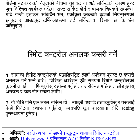
बोर्डमा बटनहरूको नेतृत्वको बीचमा चुहावट वा शर्ट सर्किटको कारण हुन्छ
जुन निश्चित कार्यहरू गर्दछ। सफ्ट सर्किट बोर्ड र चालक चिपकने सम्पर्क।
यदि गल्ती हटाउन सकिदैन भने, एकीकृत ब्लकको कुञ्जी नियन्त्रणको
इनपुट र आउटपुट टर्मिनलहरूमा शर्ट सर्किट वा रिसाव छ कि छैन
जाँच्नुहोस्।
रिमोट कन्ट्रोल अनलक कसरी गर्ने
१. सामान्य रिमोट कन्ट्रोलको पछाडिपट्टि त्यहाँ अपरेशन प्रम्प्ट छ कसरी
अनलक गर्ने भन्ने बारे। विशिष्ट अपरेशन एकै समयमा रिमोट कन्ट्रोलको
कुञ्जी तापई "+" थिच्नुहोस् र होल्ड गर्नु हो, र २ सेकेन्ड पछि हात छोड्नुहोस्
अनलक र लक सेट गर्नका लागि।
२. यो विधि पनि एक सरल तरिका हो। ब्याट्री पछाडि हटाउनुहोस् र यसलाई
केही मिनेटमा स्थापना गर्नुहोस्, त्यसपछि मूल कारखाना सेटि setting
पुनर्स्थापना हुनेछ।
अघिल्लो:
प्रतिस्थापन वोडाफोन ब्लू-टूथ आवाज रिमोट कन्ट्रोल
अर्को:
Univers००० १ युनिभर्सल A / C रिमोट KT9018E मा