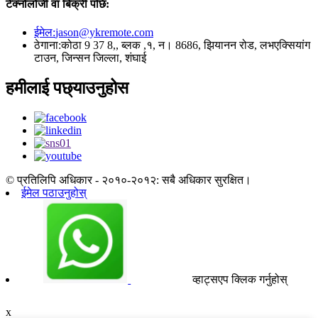
टेक्नोलोजी वा बिक्री पछि:
ईमेल:
jason@ykremote.com
ठेगाना:
कोठा 9 37 8,, ब्लक ,१, न। 8686, झियानन रोड, लभएक्सियांग
टाउन, जिन्सन जिल्ला, शंघाई
हमीलाई पछ्याउनुहोस
© प्रतिलिपि अधिकार - २०१०-२०१२: सबै अधिकार सुरक्षित।
ईमेल पठाउनुहोस्
व्हाट्सएप क्लिक गर्नुहोस्
x