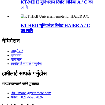
KT-MDII युनिभर्सल रिमोट मिडिया A / C का
लागि
KT-HRII यूनिवर्सल रिमोट HAIER A / C
का लागि
नेभिगेसन
हाम्रोबारे
उत्पादन
समाचार
हामीलाई सम्पर्क गर्नुहोस
हामीलाई सम्पर्क गर्नुहोस
उत्पादनहरूको लागि पूछताछ:
ईमेल:
mona@ykremote.com
फोन:
+ 021-66287826