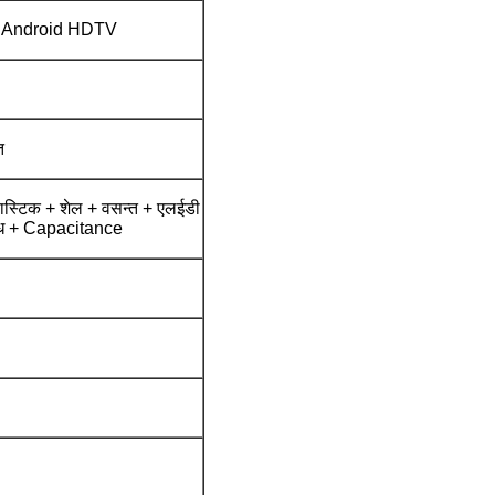
Android HDTV
त
लास्टिक + शेल + वसन्त + एलईडी
ोध + Capacitance