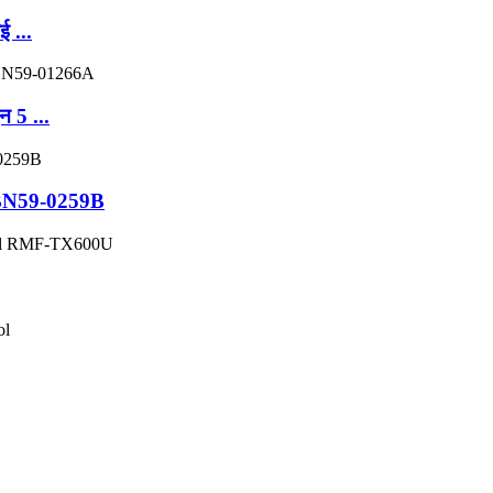
 ...
 5 ...
ल BN59-0259B