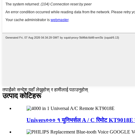
तपाईंको सन्देश यहाँ लेख्नुहोस् र हामीलाई पठाउनुहोस्
उत्पाद कोटिहरू
Univers००० १ युनिभर्सल A / C रिमोट KT9018E 