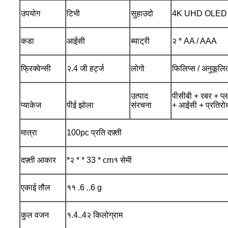
उपयोग
टिभी
सुहाउदो
4K UHD OLED 
कडा
आईसी
ब्याट्री
२ * AA / AAA
फ्रिक्वेन्सी
२.4 जी हर्ट्ज
लोगो
फिलिप्स / अनुकूलि
उत्पाद
पीसीबी + रबर + प्
प्याकेज
पीई झोला
संरचना
+ आईसी + प्रतिर
मात्रा
100pc प्रति दफ़्ती
दफ़्ती आकार
*२ * * 33 * cm१ सेमी
एकाई तौल
११ .6 ..6 g
कुल वजन
१.4..4२ किलोग्राम