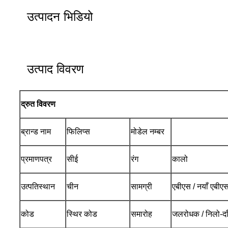
उत्पादन भिडियो
उत्पाद विवरण
द्रुत विवरण
ब्रान्ड नाम
फिलिप्स
मोडेल नम्बर
प्रमाणपत्र
सीई
रंग
कालो
उत्पतिस्थान
चीन
सामग्री
एबीएस / नयाँ एबीएस 
कोड
स्थिर कोड
समारोह
जलरोधक / निलो-दा