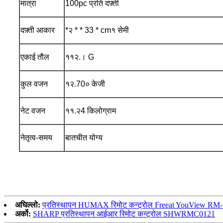
मात्रा
100pc प्रति दफ़्ती
दफ़्ती आकार
*२ * * 33 * cm१ सेमी
एकाई तौल
११२.। G
कुल वजन
१२.70० केजी
नेट वजन
११.२4 किलोग्राम
नेतृत्व-समय
बातचीत योग्य
अघिल्लो:
प्रतिस्थापन HUMAX रिमोट कन्ट्रोल Freeat YouView RM
अर्को:
SHARP प्रतिस्थापन आईआर रिमोट कन्ट्रोल SHWRMC0121