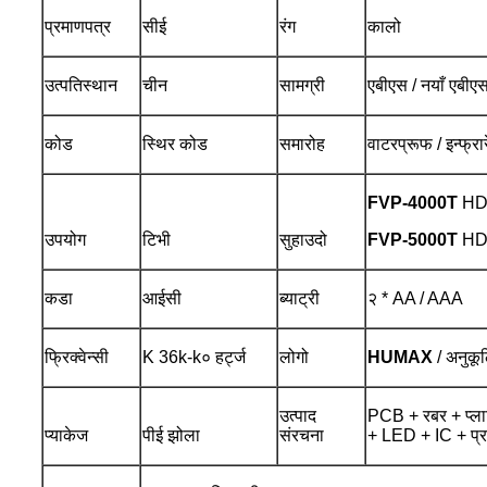
प्रमाणपत्र
सीई
रंग
कालो
उत्पतिस्थान
चीन
सामग्री
एबीएस / नयाँ एबीएस 
कोड
स्थिर कोड
समारोह
वाटरप्रूफ / इन्फ्रा
FVP-4000T
HD 
उपयोग
टिभी
सुहाउदो
FVP-5000T
HD 
कडा
आईसी
ब्याट्री
२ * AA / AAA
फ्रिक्वेन्सी
K 36k-k० हर्ट्ज
लोगो
HUMAX
/ अनुकू
उत्पाद
PCB + रबर + प्ला
प्याकेज
पीई झोला
संरचना
+ LED + IC + प्