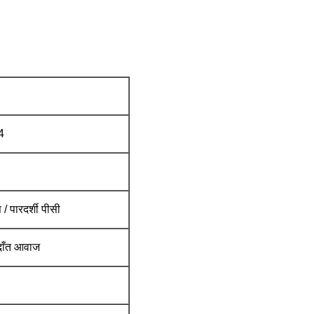
4
/ पारदर्शी पीसी
दाँत आवाज