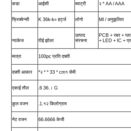
कडा
आईसी
ब्याट्री
२ * AA / AAA
फ्रिक्वेन्सी
K 36k-k० हर्ट्ज
लोगो
MI / अनुकूलित
उत्पाद
PCB + रबर + प्ला
प्याकेज
पीई झोला
संरचना
+ LED + IC + प्
मात्रा
100pc प्रति दफ़्ती
दफ़्ती आकार
*२ * * 33 * cm१ सेमी
एकाई तौल
.6 36.। G
कुल वजन
.1.१२ किलोग्राम
नेट वजन
66.6666 केजी