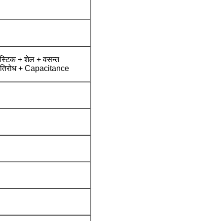
स्टिक + शेल + वसन्त
रतिरोध + Capacitance